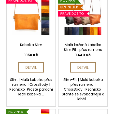
í
č
PRÁVĚ DOŠITO
NOVINKA
ý
p
u
BESTSELLER
j
p
r
PRÁVĚ DOŠITO
e
i
o
m
s
d
e
p
u
r
k
MALÁ
o
Kabelka Slim
Malá kožená kabelka
t
KOŽENÁ
Slim Fit | přes rameno
d
ů
KABELKA
1 150 Kč
1 440 Kč
SLIM
u
FIT
k
|
DETAIL
DETAIL
PŘES
t
RAMENO
ů
Slim | Malá kabelka přes
Slim-Fit | Malá kabelka
1
rameno | CrossBody |
přes rameno |
440
Kč
Psaníčko Prostě parádní
CrossBody | Psaníčko
letní kabelka,...
Staňte se svobodnější a
lehčí,...
NOVINKA