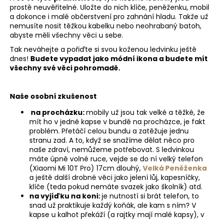
prostě neuvěřitelné. Uložte do nich klíče, peněženku, mobil
a dokonce i malé občerstvení pro zahnání hladu. Takže už
nemusíte nosit těžkou kabelku nebo neohrabaný batoh,
abyste měli všechny věci u sebe.
Tak neváhejte a pořiďte si svou koženou ledvinku ještě
dnes!
Budete vypadat jako módní ikona a budete mít
všechny své věci pohromadě.
Naše osobní zkušenost
na procházku:
mobily už jsou tak velké a těžké, že
mít ho v jedné kapse v bundě na procházce, je fakt
problém. Přetáčí celou bundu a zatěžuje jednu
stranu zad. A to, když se snažíme dělat něco pro
naše zdraví, nemůžeme potřebovat. S ledvinkou
máte úpně volné ruce, vejde se do ní velký telefon
(Xiaomi Mi 10T Pro) 17cm dlouhý,
Velká Peněženka
a ještě další drobné věci jako jelení lůj, kapesníčky,
klíče (teda pokud nemáte svazek jako školník) atd.
na vyjíďku na koni:
je nutností si brát telefon, to
snad už praktikuje každý koňák, ale kam s ním? V
kapse u kalhot překáží (a rajtky mají malé kapsy), v