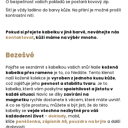
O bezpečnost vašich pokladů se postará kovový zip.
Šití je vždy laděno do barvy kůže. Na přání je možné prošít
kontrastní nití.
Pokud si přejete kabelku v jiné barvě, neváhejte nás
kontaktovat
, kůží máme na výběr mnoho.
Bezešvé
Pojďte se seznámit s kabelkou vašich snů! Naše
kožená
kabelka přes rameno
je to, co hledáte. Tento klenot
naší kožené kolekce je
vyroben z jednoho kusu kůže
,
což zajišťuje jeho
pevnost a stabilitu tvaru
. Je to
kabelka, která vám poskytne
spolehlivost a jistotu v
každé situaci
. Navíc se díky
zavírání na
magnetku
rychle dostanete k věcem, které máte uvnitř.
A co se týče prostoru, můžete si být jisti, že do této
kabelky se
vejde všechno nezbytné pro váš
každodenní život
-
doklady
, mobil,
klíče
peněženka
,
zápisník A6
,
pouzdro na brýle
a další
drobnosti.