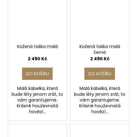
Kožená taška malá
Kožená taška malá
černá
2 490 Kč
2 490 Kč
DO KOŠÍKU
DO KOŠÍKU
Malá kabelka, která
Malá kabelka, která
bude léty jenom zrát, to
bude léty jenom zrát, to
vám garantujeme.
vám garantujeme.
Krásně houževnatá
Krásně houževnatá
hovězí...
hovězí...