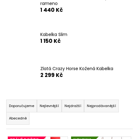
rameno
a
1 440 Kč
j
í
t
Kabelka Slim
?
1 150 Kč
Zlatá Crazy Horse Kožená Kabelka
HLEDAT
2 299 Kč
Ř
D
o
a
Doporučujeme
Nejlevnější
Nejdražší
Nejprodávanější
p
z
o
Abecedně
e
r
n
u
V