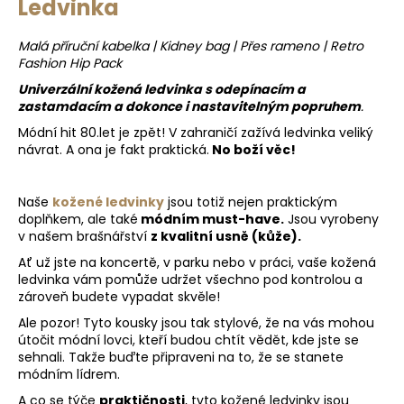
Ledvinka
l
á
Malá příruční kabelka | Kidney bag | Přes rameno | Retro
d
Fashion Hip Pack
a
c
Univerzální kožená ledvinka s odepínacím a
í
zastamdacím a dokonce i nastavitelným popruhem
.
p
Módní hit 80.let je zpět! V zahraničí zažívá ledvinka veliký
r
návrat. A ona je fakt praktická.
No boží věc!
v
k
Naše
kožené ledvinky
jsou totiž nejen praktickým
y
doplňkem, ale také
módním must-have.
Jsou vyrobeny
v
v našem brašnářství
z kvalitní usně (kůže).
ý
Ať už jste na koncertě, v parku nebo v práci, vaše kožená
p
ledvinka vám pomůže udržet všechno pod kontrolou a
i
zároveň budete vypadat skvěle!
s
Ale pozor! Tyto kousky jsou tak stylové, že na vás mohou
u
útočit módní lovci, kteří budou chtít vědět, kde jste se
sehnali. Takže buďte připraveni na to, že se stanete
módním lídrem.
A co se týče
praktičnosti
, tyto kožené ledvinky jsou