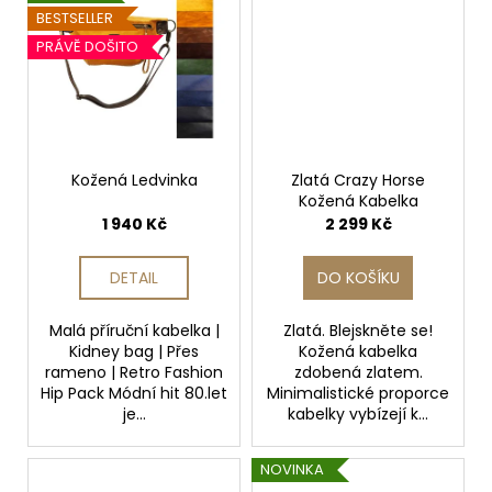
BESTSELLER
PRÁVĚ DOŠITO
Kožená Ledvinka
Zlatá Crazy Horse
Kožená Kabelka
1 940 Kč
2 299 Kč
DETAIL
DO KOŠÍKU
Malá příruční kabelka |
Zlatá. Blejskněte se!
Kidney bag | Přes
Kožená kabelka
rameno | Retro Fashion
zdobená zlatem.
Hip Pack Módní hit 80.let
Minimalistické proporce
je...
kabelky vybízejí k...
NOVINKA