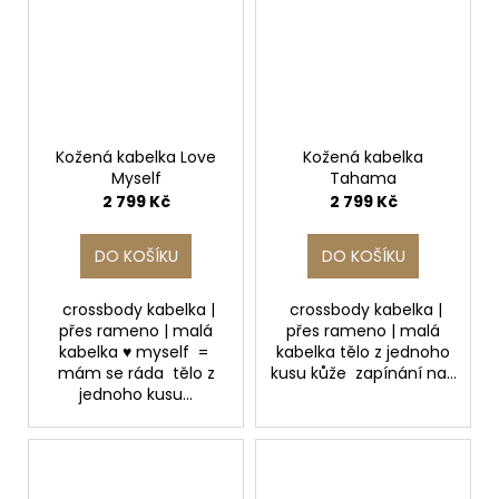
Kožená kabelka Love
Kožená kabelka
Myself
Tahama
2 799 Kč
2 799 Kč
DO KOŠÍKU
DO KOŠÍKU
crossbody kabelka |
crossbody kabelka |
přes rameno | malá
přes rameno | malá
kabelka ♥ myself =
kabelka tělo z jednoho
mám se ráda tělo z
kusu kůže zapínání na...
jednoho kusu...