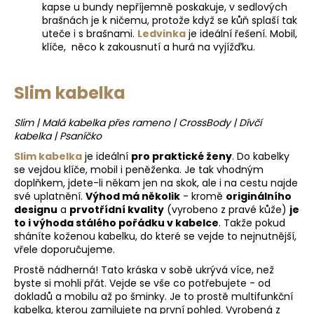
kapse u bundy nepříjemně poskakuje, v sedlových
brašnách je k ničemu, protože když se kůň splaší tak
uteče i s brašnami.
Ledvinka
je ideální řešení. Mobil,
klíče, něco k zakousnutí a hurá na vyjížďku.
Slim kabelka
Slim | Malá kabelka přes rameno | CrossBody | Dívčí
kabelka | Psaníčko
Slim kabelka
je ideální
pro praktické ženy
. Do kabelky
se vejdou klíče, mobil i peněženka. Je tak vhodným
doplňkem, jdete-li někam jen na skok, ale i na cestu najde
své uplatnění.
Výhod má několik
- kromě
originálního
designu
a
prvotřídní kvality
(vyrobeno z pravé kůže)
je
to i výhoda stálého pořádku v kabelce
. Takže pokud
sháníte koženou kabelku, do které se vejde to nejnutnější,
vřele doporučujeme.
Prostě nádherná! Tato kráska v sobě ukrývá více, než
byste si mohli přát. Vejde se vše co potřebujete - od
dokladů a mobilu až po šminky. Je to prostě multifunkční
kabelka, kterou zamilujete na první pohled. Vyrobená z