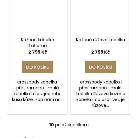
Kožená kabelka
Kožená růžová kabelka
Tahama
2 799 Kč
2 799 Kč
DO KOŠÍKU
DO KOŠÍKU
crossbody kabelka |
crossbody kabelka |
přes rameno | malá
přes rameno | malá
kabelka tělo z jednoho
kabelka Růžová kožená
kusu kůže zapínání na...
kabelka, co psát víc, je
růžově...
10
položek celkem
O
v