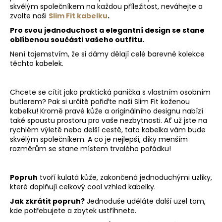
skvělým společníkem na každou příležitost, neváhejte a
zvolte naši
Slim Fit kabelku
.
Pro svou jednoduchost a elegantní design se stane
oblíbenou součástí vašeho outfitu.
Není tajemstvím, že si dámy dělají celé barevné kolekce
těchto kabelek.
Chcete se cítit jako praktická panička s vlastním osobním
butlerem? Pak si určitě pořiďte naši Slim Fit koženou
kabelku! Kromě pravé kůže a originálního designu nabízí
také spoustu prostoru pro vaše nezbytnosti. Ať už jste na
rychlém výletě nebo delší cestě, tato kabelka vám bude
skvělým společníkem. A co je nejlepší, díky menším
rozměrům se stane místem trvalého pořádku!
Popruh
tvoří kulatá kůže, zakončená jednoduchými uzlíky,
které doplňují celkový cool vzhled kabelky.
Jak zkrátit popruh?
Jednoduše uděláte další uzel tam,
kde potřebujete a zbytek ustříhnete.