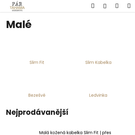
K
Přejít
Hledat
Náku
M
Přihlášen
na
o
obsah
Zpět
Zpět
košík
š
Malé
í
C
k
o
p
o
Slim Fit
Slim Kabelka
t
ř
e
b
u
Bezešvé
Ledvinka
j
e
Nejprodávanější
t
e
Malá kožená kabelka Slim Fit | přes
n