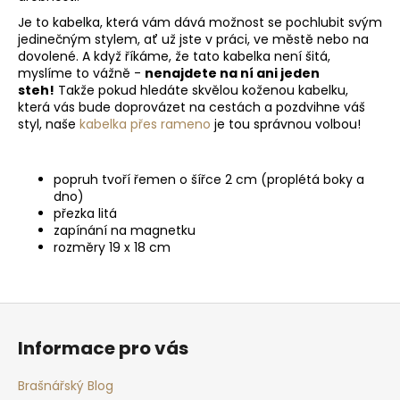
Je to kabelka, která vám dává možnost se pochlubit svým
jedinečným stylem, ať už jste v práci, ve městě nebo na
dovolené. A když říkáme, že tato kabelka není šitá,
myslíme to vážně -
nenajdete na ní ani jeden
steh!
Takže pokud hledáte skvělou koženou kabelku,
která vás bude doprovázet na cestách a pozdvihne váš
styl, naše
kabelka přes rameno
je tou správnou volbou!
popruh tvoří řemen o šířce 2 cm (proplétá boky a
dno)
přezka litá
zapínání na magnetku
rozměry 19 x 18 cm
Z
á
Informace pro vás
p
a
Brašnářský Blog