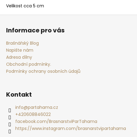
Velikost cca 5 cm
Z
á
Informace pro vás
p
a
Brašnářský Blog
t
Napište nám
í
Adresa dílny
Obchodní podmínky.
Podmínky ochrany osobních údajů
Kontakt
info
@
partahama.cz
+420608846022
facebook.com/BrasnarstviParTahama
https://www.instagram.com/brasnarstvipartahama