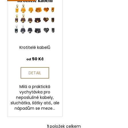
ý
p
a
p
r
j
i
o
í
s
d
t
p
u
?
r
k
o
Krotitelé kabelů
t
d
ů
50 Kč
od
u
HLEDAT
k
DETAIL
t
ů
Milá a praktická
D
vychytávka pro
o
neposlušné kabely,
p
sluchátka, šátky atd., ale
nápadům se meze...
o
r
u
1
položek celkem