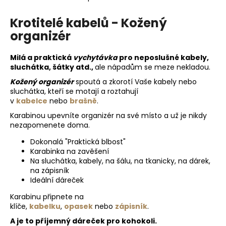
č
O
u
v
Krotitelé kabelů - Kožený
j
l
organizér
e
á
m
d
e
a
Milá a praktická
vychytávka
pro neposlušné kabely,
c
sluchátka, šátky atd.,
ale nápadům se meze nekladou.
í
Kožený organizér
spoutá a zkorotí Vaše kabely nebo
KROTITELÉ
p
sluchátka, kteří se motají a roztahují
KABELŮ
r
v
kabelce
nebo
brašně
.
50
v
Karabinou upevníte organizér na své místo a už je nikdy
Kč
k
nezapomenete doma.
y
Dokonalá "Praktická blbost"
v
Karabinka na zavěšení
ý
Na sluchátka, kabely, na šálu, na tkanicky, na dárek,
p
na zápisník
i
Ideální dáreček
s
Karabinu připnete na
u
klíče,
kabelku
,
opasek
nebo
zápisník
.
A je to příjemný dáreček pro kohokoli.