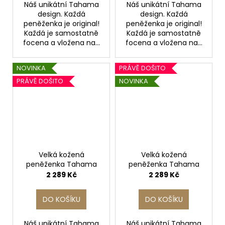
Náš unikátní Tahama
Náš unikátní Tahama
design. Každá
design. Každá
peněženka je original!
peněženka je original!
Každá je samostatně
Každá je samostatně
focena a vložena na...
focena a vložena na...
NOVINKA
PRÁVĚ DOŠITO
PRÁVĚ DOŠITO
NOVINKA
Velká kožená
Velká kožená
peněženka Tahama
peněženka Tahama
2 289 Kč
2 289 Kč
DO KOŠÍKU
DO KOŠÍKU
Náš unikátní Tahama
Náš unikátní Tahama