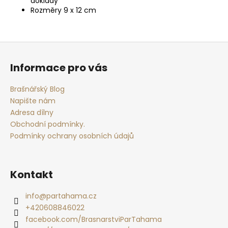
doklady
Rozměry 9 x 12 cm
Z
á
Informace pro vás
p
a
Brašnářský Blog
t
Napište nám
í
Adresa dílny
Obchodní podmínky.
Podmínky ochrany osobních údajů
Kontakt
info
@
partahama.cz
+420608846022
facebook.com/BrasnarstviParTahama