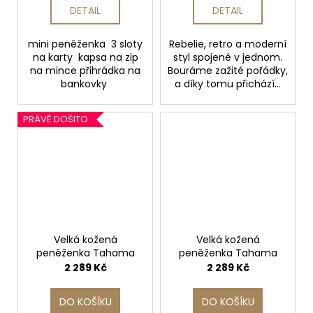
DETAIL
DETAIL
mini peněženka 3 sloty
Rebelie, retro a moderní
na karty kapsa na zip
styl spojené v jednom.
na mince přihrádka na
Bouráme zažité pořádky,
bankovky
a díky tomu přichází...
PRÁVĚ DOŠITO
Velká kožená
Velká kožená
peněženka Tahama
peněženka Tahama
2 289 Kč
2 289 Kč
DO KOŠÍKU
DO KOŠÍKU