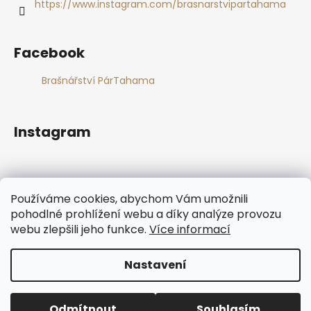
https://www.instagram.com/brasnarstvipartahama
Facebook
Brašnářství PárTahama
Instagram
Používáme cookies, abychom Vám umožnili
pohodlné prohlížení webu a díky analýze provozu
webu zlepšili jeho funkce.
Více informací
Sledovat na Instagramu
Nastavení
Vytvořil Shoptet
Copyright 2026
Brašnářství PárTahama
. Všechna práva
Odmítnout
Souhlasím
vyhrazena.
Upravit nastavení cookies