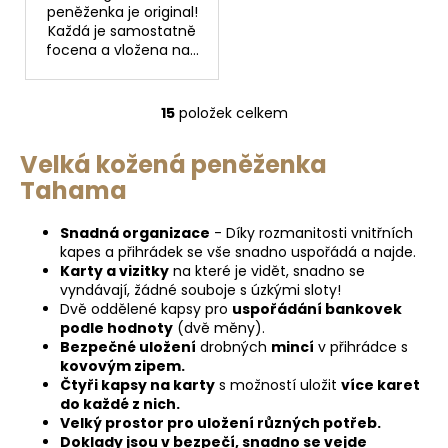
peněženka je original!
Každá je samostatně
focena a vložena na...
15
položek celkem
O
v
Velká kožená peněženka
l
Tahama
á
d
a
Snadná organizace
- Díky rozmanitosti vnitřních
c
kapes a přihrádek se vše snadno uspořádá a najde.
Karty a vizitky
na které je vidět, snadno se
í
vyndávají, žádné souboje s úzkými sloty!
p
Dvě oddělené kapsy pro
uspořádání bankovek
r
podle hodnoty
(dvě měny).
v
Bezpečné uložení
drobných
mincí
v přihrádce s
k
kovovým
zipem.
y
Čtyři kapsy na karty
s možností uložit
více karet
do každé z nich.
v
Velký prostor pro uložení různých potřeb.
ý
Doklady jsou v bezpečí, snadno se vejde