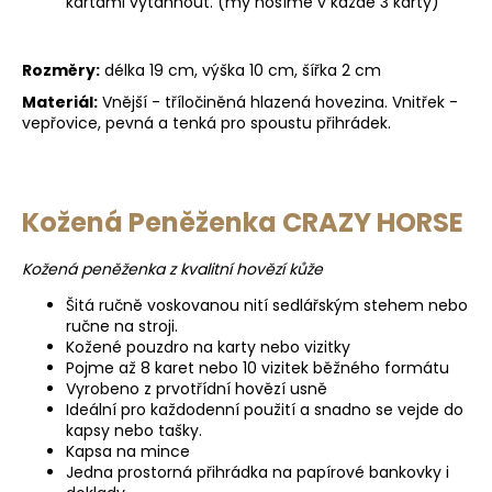
kartami vytáhnout. (my nosíme v každé 3 karty)
Rozměry:
délka 19 cm, výška 10 cm, šířka 2 cm
Materiál:
Vnější - tříločiněná hlazená hovezina. Vnitřek -
vepřovice, pevná a tenká pro spoustu přihrádek.
Kožená Peněženka CRAZY HORSE
Kožená peněženka z kvalitní hovězí kůže
Šitá ručně voskovanou nití sedlářským stehem nebo
ručne na stroji.
Kožené pouzdro na karty nebo vizitky
Pojme až 8 karet nebo 10 vizitek běžného formátu
Vyrobeno z prvotřídní hovězí usně
Ideální pro každodenní použití a snadno se vejde do
kapsy nebo tašky.
Kapsa na mince
Jedna prostorná přihrádka na papírové bankovky i