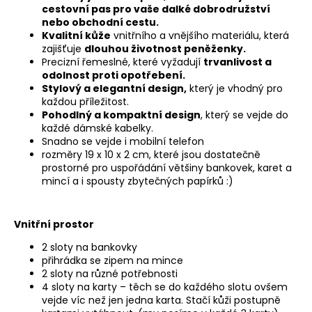
p
cestovní pas pro vaše dalké dobrodružství
i
nebo obchodní cestu.
s
Kvalitní kůže
vnitřního a vnějšího materiálu, která
u
zajišťuje
dlouhou životnost peněženky.
Precizní řemeslné, které vyžadují
trvanlivost a
odolnost proti opotřebení.
Stylový a elegantní design,
který je vhodný pro
každou příležitost.
Pohodlný a kompaktní design
, který se vejde do
každé dámské kabelky.
Snadno se vejde i mobilní telefon
rozměry 19 x 10 x 2 cm, které jsou dostatečně
prostorné pro uspořádání většiny bankovek, karet a
mincí a i spousty zbytečných papírků :)
Vnitřní prostor
2 sloty na bankovky
přihrádka se zipem na mince
2 sloty na různé potřebnosti
4 sloty na karty – těch se do každého slotu ovšem
vejde víc než jen jedna karta. Stačí kůži postupně