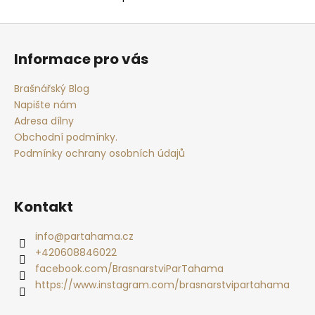
č
O
u
v
Z
j
l
á
e
á
Informace pro vás
m
d
p
e
a
a
Brašnářský Blog
c
t
Napište nám
í
í
KROTITELÉ
Adresa dílny
p
KABELŮ
Obchodní podmínky.
r
50
Podmínky ochrany osobních údajů
v
Kč
k
y
v
Kontakt
ý
p
info
@
partahama.cz
i
+420608846022
s
facebook.com/BrasnarstviParTahama
u
https://www.instagram.com/brasnarstvipartahama