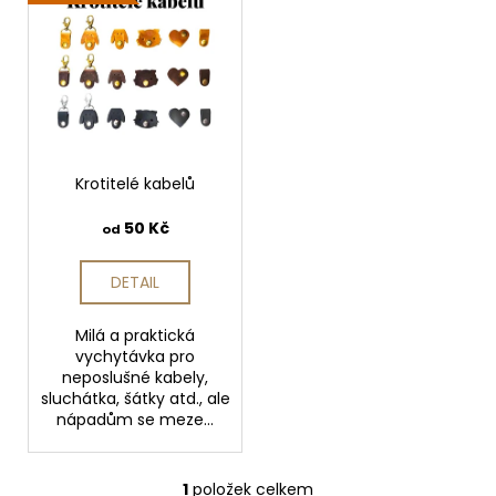
ý
p
a
p
r
j
i
o
í
s
d
t
p
u
?
r
k
o
Krotitelé kabelů
t
d
ů
50 Kč
od
u
HLEDAT
k
DETAIL
t
ů
Milá a praktická
D
vychytávka pro
o
neposlušné kabely,
p
sluchátka, šátky atd., ale
nápadům se meze...
o
r
u
1
položek celkem