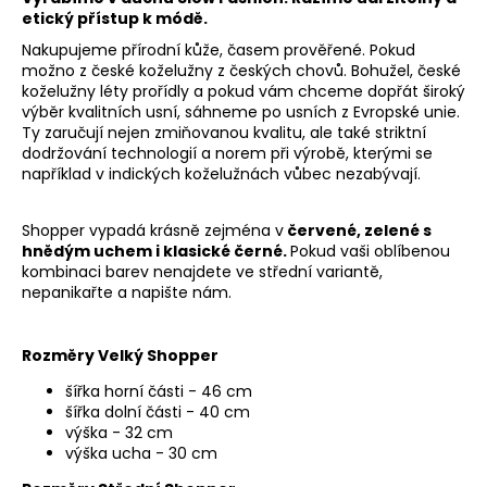
etický přístup k módě.
Nakupujeme přírodní kůže, časem prověřené. Pokud
možno z české koželužny z českých chovů. Bohužel, české
koželužny léty prořídly a pokud vám chceme dopřát široký
výběr kvalitních usní, sáhneme po usních z Evropské unie.
Ty zaručují nejen zmiňovanou kvalitu, ale také striktní
dodržování technologií a norem při výrobě, kterými se
například v indických koželužnách vůbec nezabývají.
Shopper vypadá krásně zejména v
červené, zelené s
hnědým uchem i klasické černé.
Pokud vaši oblíbenou
kombinaci barev nenajdete ve střední variantě,
nepanikařte a napište nám.
Rozměry Velký Shopper
šířka horní části - 46 cm
šířka dolní části - 40 cm
výška - 32 cm
výška ucha - 30 cm