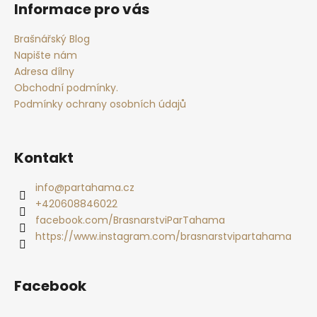
á
Informace pro vás
p
a
Brašnářský Blog
t
Napište nám
í
Adresa dílny
Obchodní podmínky.
Podmínky ochrany osobních údajů
Kontakt
info
@
partahama.cz
+420608846022
facebook.com/BrasnarstviParTahama
https://www.instagram.com/brasnarstvipartahama
Facebook