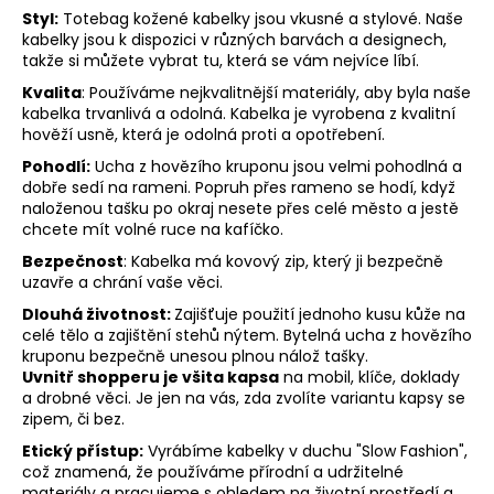
Styl:
Totebag kožené kabelky jsou vkusné a stylové. Naše
kabelky jsou k dispozici v různých barvách a designech,
takže si můžete vybrat tu, která se vám nejvíce líbí.
Kvalita
: Používáme nejkvalitnější materiály, aby byla naše
kabelka trvanlivá a odolná. Kabelka je vyrobena z kvalitní
hověží usně, která je odolná proti a opotřebení.
Pohodlí:
Ucha z hovězího kruponu jsou velmi pohodlná a
dobře sedí na rameni. Popruh přes rameno se hodí, když
naloženou tašku po okraj nesete přes celé město a jestě
chcete mít volné ruce na kafíčko.
Bezpečnost
: Kabelka má kovový zip, který ji bezpečně
uzavře a chrání vaše věci.
Dlouhá životnost:
Zajišťuje použití jednoho kusu kůže na
celé tělo a zajištění stehů nýtem. Bytelná ucha z hovězího
kruponu bezpečně unesou plnou nálož tašky.
Uvnitř shopperu je všita kapsa
na mobil, klíče, doklady
a drobné věci. Je jen na vás, zda zvolíte variantu kapsy se
zipem, či bez.
Etický přístup:
Vyrábíme kabelky v duchu "Slow Fashion",
což znamená, že používáme přírodní a udržitelné
materiály a pracujeme s ohledem na životní prostředí a