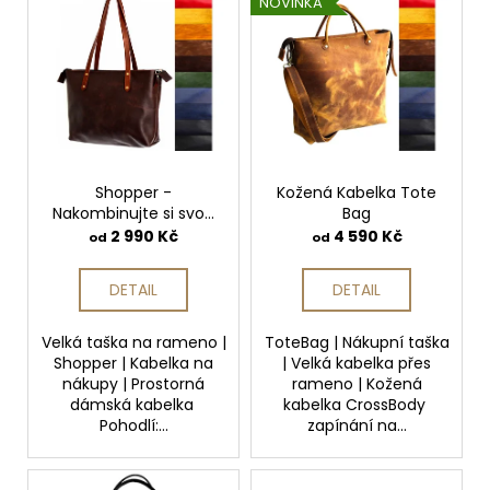
í
č
NOVINKA
ý
p
u
j
p
r
e
i
o
m
s
d
e
p
u
r
k
KROTITELÉ
o
Shopper -
Kožená Kabelka Tote
t
KABELŮ
Nakombinujte si svou
Bag
d
ů
kabelku
50
2 990 Kč
4 590 Kč
od
od
u
Kč
k
DETAIL
DETAIL
t
ů
Velká taška na rameno |
ToteBag | Nákupní taška
Shopper | Kabelka na
| Velká kabelka přes
nákupy | Prostorná
rameno | Kožená
dámská kabelka
kabelka CrossBody
Pohodlí:...
zapínání na...