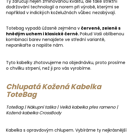
Ty zaručují nejen zmiňovanou kvalitu, ale také striktní
dodržování technologií a norem při výrobě, kterými se
například v indických koželužnách vůbec nezabývají.
Totebag vypadá úžasně zejména v
červené, zelené s
hnědým uchem i klasické černé.
Pokud Vaši oblíbenou
kombinaci barev nenajdete ve střední variantě,
nepanikařte a napište nám.
Tyto kabelky zhotovujeme na objednávku, proto prosíme
o chvilku strpení, než ji pro vás vyrobíme.
Chlupatá Kožená Kabelka
ToteBag
ToteBag | Nákupní taška | Velká kabelka přes rameno |
Kožená kabelka CrossBody
Kabelka s opravdovým chlupem. Vybíráme ty nejkrásnější