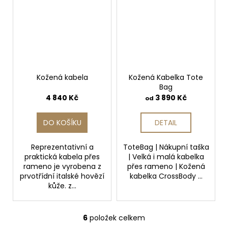
Kožená kabela
Kožená Kabelka Tote
Bag
4 840 Kč
3 890 Kč
od
DO KOŠÍKU
DETAIL
Reprezentativní a
ToteBag | Nákupní taška
praktická kabela přes
| Velká i malá kabelka
rameno je vyrobena z
přes rameno | Kožená
prvotřídní italské hovězí
kabelka CrossBody ...
kůže. z...
6
položek celkem
O