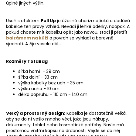
úplně jiných výšin.
Useň s efektem
Pull Up
je úžasně charizmatická a dodává
kabelce ten pravý vzhled. Nevadí ji lehké oděrky, naopak. A
pokud chcete mít kabelku opět jako novou, stačí ji přetřít
balzámem na kůži
a povrch se vyhladí a barevně
sjednotí. A žije vesele dál...
Rozměry TotaBag
šířka horní - 39 cm
šířka dolní - 33 cm
výška kabelky bez uch - 35 cm
výška ucha - 10 cm
délka popruhu - 110 cm - 140 cm
Velký a prostorný design:
Kabelka je dostatečně velká,
aby se do ní vešlo mnoho věcí, jako jsou nákupy,
dokumenty, tablet nebo kosmetické potřeby. Navíc má
prostornou vnitřní kapsu na drobnosti. Vejde se do něj