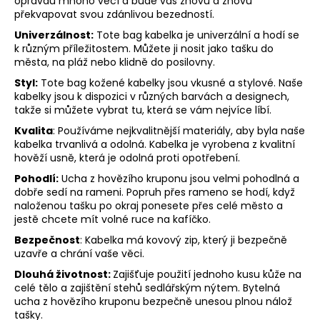
opravdu mnoho věcí a bude vás znovu a znovu
překvapovat svou zdánlivou bezedností.
Univerzálnost:
Tote bag kabelka je univerzální a hodí se
k různým příležitostem. Můžete ji nosit jako tašku do
města, na pláž nebo klidně do posilovny.
Styl:
Tote bag kožené kabelky jsou vkusné a stylové. Naše
kabelky jsou k dispozici v různých barvách a designech,
takže si můžete vybrat tu, která se vám nejvíce líbí.
Kvalita
: Používáme nejkvalitnější materiály, aby byla naše
kabelka trvanlivá a odolná. Kabelka je vyrobena z kvalitní
hověží usně, která je odolná proti opotřebení.
Pohodlí:
Ucha z hovězího kruponu jsou velmi pohodlná a
dobře sedí na rameni. Popruh přes rameno se hodí, když
naloženou tašku po okraj ponesete přes celé město a
jestě chcete mít volné ruce na kafíčko.
Bezpečnost
: Kabelka má kovový zip, který ji bezpečně
uzavře a chrání vaše věci.
Dlouhá životnost:
Zajišťuje použití jednoho kusu kůže na
celé tělo a zajištění stehů sedlářským nýtem. Bytelná
ucha z hovězího kruponu bezpečně unesou plnou nálož
tašky.