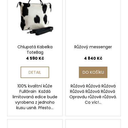
Chlupatá Kabelka
Růžový messenger
ToteBag
4 590 Kč
4 840 Kč
DETAIL
DO KOŠÍKU
100% kvalitní kůže
Růžová Růžová Růžová
FullGrain Každá
Růžová Růžová Růžová
limitovaná edice bude
Opravdu růžově růžová.
vyrobena z jednoho
Co víc!...
kusu usně. Přesto...