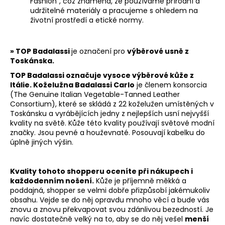
Fashion", což znamená, že používáme přírodní a
udržitelné materiály a pracujeme s ohledem na
životní prostředí a etické normy.
» TOP
Badalassi
je označení pro
výběrové usně z
Toskánska.
TOP
Badalassi
označuje
vysoce výběrové kůže z
Itálie. Koželužna
Badalassi Carlo
je členem konsorcia
(The Genuine Italian Vegetable-Tanned Leather
Consortium), které se skládá z 22 koželužen umístěných v
Toskánsku a vyrábějících jedny z nejlepších usní nejvyšší
kvality na světě. Kůže této kvality používají světové modní
značky. Jsou pevné a houževnaté. Posouvají kabelku do
úplně jiných výšin.
Kvality tohoto shopperu oceníte při nákupech i
každodenním nošení.
Kůže je příjemně měkká a
poddajná, shopper se velmi dobře přizpůsobí jakémukoliv
obsahu. Vejde se do něj opravdu mnoho věcí a bude vás
znovu a znovu překvapovat svou zdánlivou bezedností. Je
navíc dostatečně velký na to, aby se do něj vešel
menší