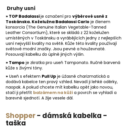
v
Druhy usní
l
á
» TOP
Badalassi
je označení pro
výběrové usně z
d
Toskánska.
Koželužna
Badalassi Carlo
je členem
konsorcia (The Genuine Italian Vegetable-Tanned
a
Leather Consortium), které se skládá z 22 koželužen
c
umístěných v Toskánsku a vyrábějících jedny z nejlepších
í
usní nejvyšší kvality na světě. Kůže této kvality používají
p
světové modní značky. Jsou pevné a houževnaté.
r
Posouvají kabelku do úplně jiných výšin.
v
» Tampo
je zkratka pro useň Tamponato. Ručně barvená
k
kůže s živými tóny.
y
»
Useň s efektem
Pull Up
je úžasně charizmatická a
v
dodává kabelce ten pravý vzhled. Nevadí ji lehké oděrky,
ý
naopak. A pokud chcete mít kabelku opět jako novou,
p
stačí ji přetřít
balzámem na kůži
a povrch se vyhladí a
i
barevně sjednotí. A žije vesele dál.
s
u
Shopper
- dámská kabelka -
taška