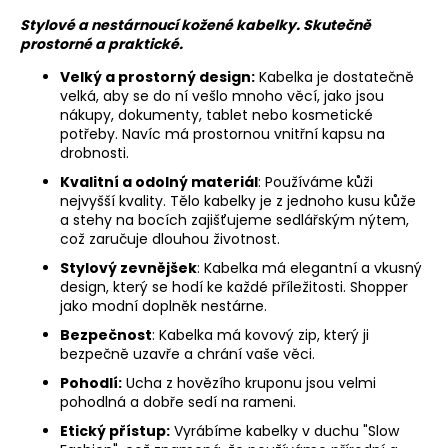
Stylové a nestárnoucí kožené kabelky. Skutečně
prostorné a praktické.
Velký a prostorný design:
Kabelka je dostatečně
velká, aby se do ní vešlo mnoho věcí, jako jsou
nákupy, dokumenty, tablet nebo kosmetické
potřeby. Navíc má prostornou vnitřní kapsu na
drobnosti.
Kvalitní a odolný materiál
: Používáme kůži
nejvyšší kvality. Tělo kabelky je z jednoho kusu kůže
a stehy na bocích zajišťujeme sedlářským nýtem,
což zaručuje dlouhou životnost.
Stylový zevnějšek
: Kabelka má elegantní a vkusný
design, který se hodí ke každé příležitosti. Shopper
jako modní doplněk nestárne.
Bezpečnost
: Kabelka má kovový zip, který ji
bezpečně uzavře a chrání vaše věci.
Pohodlí:
Ucha z hovězího kruponu jsou velmi
pohodlná a dobře sedí na rameni.
Etický přístup:
Vyrábíme kabelky v duchu "Slow