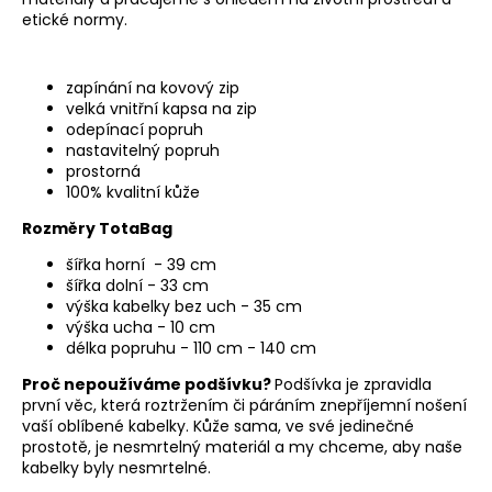
etické normy.
zapínání na kovový zip
velká vnitřní kapsa na zip
odepínací popruh
nastavitelný popruh
prostorná
100% kvalitní kůže
Rozměry TotaBag
šířka horní - 39 cm
šířka dolní - 33 cm
výška kabelky bez uch - 35 cm
výška ucha - 10 cm
délka popruhu - 110 cm - 140 cm
Proč nepoužíváme podšívku?
Podšívka je zpravidla
první věc, která roztržením či páráním znepříjemní nošení
vaší oblíbené kabelky. Kůže sama, ve své jedinečné
prostotě, je nesmrtelný materiál a my chceme, aby naše
kabelky byly nesmrtelné.