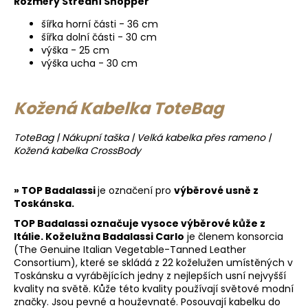
Rozměry Střední Shopper
šířka horní části - 36 cm
šířka dolní části - 30 cm
výška - 25 cm
výška ucha - 30 cm
Kožená Kabelka ToteBag
ToteBag | Nákupní taška | Velká kabelka přes rameno |
Kožená kabelka CrossBody
» TOP
Badalassi
je označení pro
výběrové usně z
Toskánska.
TOP
Badalassi
označuje
vysoce výběrové kůže z
Itálie. Koželužna
Badalassi Carlo
je členem konsorcia
(The Genuine Italian Vegetable-Tanned Leather
Consortium), které se skládá z 22 koželužen umístěných v
Toskánsku a vyrábějících jedny z nejlepších usní nejvyšší
kvality na světě. Kůže této kvality používají světové modní
značky. Jsou pevné a houževnaté. Posouvají kabelku do