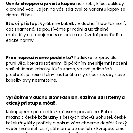
Uvnitř shopperu je všita kapsa
na mobil, klíče, doklady
a drobné věci. Je jen na vás, zda zvolíte variantu kapsy se
zipem, či bez.
Etický přístup:
Vyrábíme kabelky v duchu "Slow Fashion",
což znamená, že používáme přírodní a udržitelné
materiály a pracujeme s ohledem na životní prostředí a
etické normy.
Proč nepoužíváme podšívku?
Podšívka je zpravidla
první věc, která roztržením, či páráním znepříjemní nošení
vaší oblíbené kabelky. Kůže sama, ve své jedinečné
prostotě, je nesmrtelný materiál a my chceme, aby naše
kabelky byly nesmrtelné.
Vyrábíme v duchu Slow Fashion. Razíme udržitelný a
etický přístup k módě.
Nakupujeme přírodní kůže, časem prověřené. Pokud
možno z české koželužny z českých chovů. Bohužel, české
koželužny léty prořídly a pokud vám chceme dopřát široký
výběr kvalitních usní, sáhneme po usních z Evropské unie.