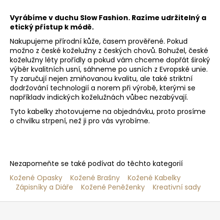
Vyrábíme v duchu Slow Fashion. Razíme udržitelný a
etický přístup k módě.
Nakupujeme přírodní kůže, časem prověřené. Pokud
možno z české koželužny z českých chovů. Bohužel, české
koželužny léty prořídly a pokud vám chceme dopřát široký
výběr kvalitních usní, sáhneme po usních z Evropské unie.
Ty zaručují nejen zmiňovanou kvalitu, ale také striktní
dodržování technologií a norem při výrobě, kterými se
napříkladv indických koželužnách vůbec nezabývají.
Tyto kabelky zhotovujeme na objednávku, proto prosíme
o chvilku strpení, než ji pro vás vyrobíme.
Nezapomeňte se také podívat do těchto kategorií
Kožené Opasky
Kožené Brašny
Kožené Kabelky
Zápisníky a Diáře
Kožené Peněženky
Kreativní sady
Z