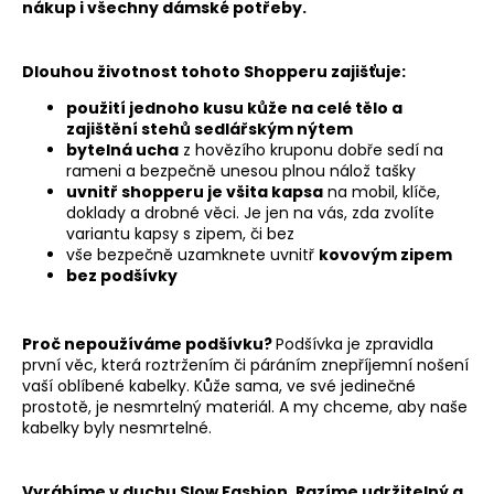
nákup i všechny dámské potřeby.
Dlouhou životnost tohoto Shopperu zajišťuje:
použití jednoho kusu kůže na celé tělo a
zajištění stehů sedlářským nýtem
bytelná ucha
z hovězího kruponu dobře sedí na
rameni a bezpečně unesou plnou nálož tašky
uvnitř shopperu je všita kapsa
na mobil, klíče,
doklady a drobné věci. Je jen na vás, zda zvolíte
variantu kapsy s zipem, či bez
vše bezpečně uzamknete uvnitř
kovovým zipem
bez podšívky
Proč nepoužíváme podšívku?
Podšívka je zpravidla
první věc, která roztržením či páráním znepříjemní nošení
vaší oblíbené kabelky. Kůže sama, ve své jedinečné
prostotě, je nesmrtelný materiál. A my chceme, aby naše
kabelky byly nesmrtelné.
Vyrábíme v duchu Slow Fashion. Razíme udržitelný a