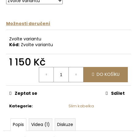
č
u
j
e
Možnosti doručení
m
e
Zvolte variantu
Kód:
Zvolte variantu
NÁRAMEK
KOŽENÝ
1 150 Kč
PROŘEZANÝ
Měrná
240
DO KOŠÍKU
cena:
Kč
Zeptat se
Sdílet
Kategorie
:
Slim kabelka
Popis
Videa (1)
Diskuze