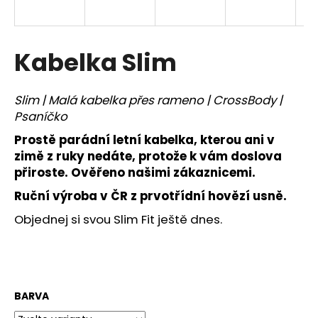
a
j
í
Kabelka Slim
t
?
Slim | Malá kabelka přes rameno | CrossBody |
Psaníčko
Prostě parádní letní kabelka, kterou ani v
zimě z ruky nedáte, protože k vám doslova
HLEDAT
přiroste. Ověřeno našimi zákaznicemi.
Ruční výroba v ČR z prvotřídní hovězí usně.
Objednej si svou Slim Fit ještě dnes.
D
o
p
o
r
BARVA
u