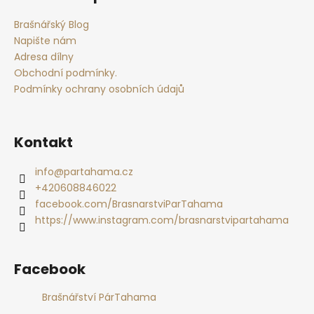
p
a
Brašnářský Blog
t
Napište nám
í
Adresa dílny
Obchodní podmínky.
Podmínky ochrany osobních údajů
Kontakt
info
@
partahama.cz
+420608846022
facebook.com/BrasnarstviParTahama
https://www.instagram.com/brasnarstvipartahama
Facebook
Brašnářství PárTahama