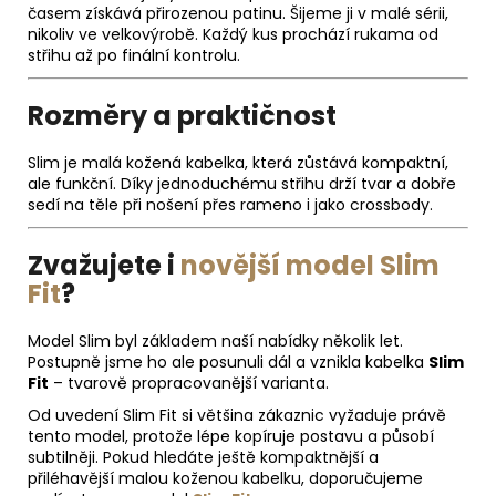
časem získává přirozenou patinu. Šijeme ji v malé sérii,
nikoliv ve velkovýrobě. Každý kus prochází rukama od
střihu až po finální kontrolu.
Rozměry a praktičnost
Slim je malá kožená kabelka, která zůstává kompaktní,
ale funkční. Díky jednoduchému střihu drží tvar a dobře
sedí na těle při nošení přes rameno i jako crossbody.
Zvažujete i
novější model Slim
Fit
?
Model Slim byl základem naší nabídky několik let.
Postupně jsme ho ale posunuli dál a vznikla kabelka
Slim
Fit
– tvarově propracovanější varianta.
Od uvedení Slim Fit si většina zákaznic vyžaduje právě
tento model, protože lépe kopíruje postavu a působí
subtilněji. Pokud hledáte ještě kompaktnější a
přiléhavější malou koženou kabelku, doporučujeme