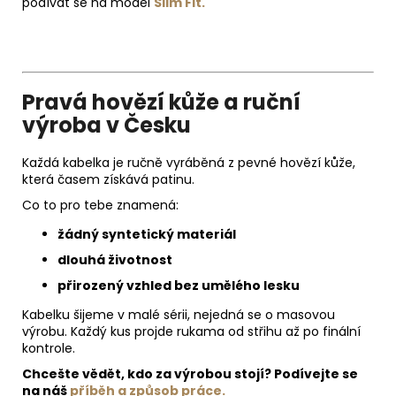
podívat se na model
Slim Fit.
Pravá hovězí kůže a ruční
výroba v Česku
Každá kabelka je ručně vyráběná z pevné hovězí kůže,
která časem získává patinu.
Co to pro tebe znamená:
žádný syntetický materiál
dlouhá životnost
přirozený vzhled bez umělého lesku
Kabelku šijeme v malé sérii, nejedná se o masovou
výrobu. Každý kus projde rukama od střihu až po finální
kontrole.
Chcešte vědět, kdo za výrobou stojí? Podívejte se
na náš
příběh a způsob práce.