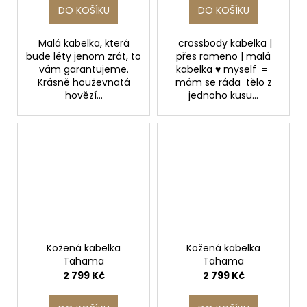
DO KOŠÍKU
DO KOŠÍKU
Malá kabelka, která
crossbody kabelka |
bude léty jenom zrát, to
přes rameno | malá
vám garantujeme.
kabelka ♥ myself =
Krásně houževnatá
mám se ráda tělo z
hovězí...
jednoho kusu...
Kožená kabelka
Kožená kabelka
Tahama
Tahama
2 799 Kč
2 799 Kč