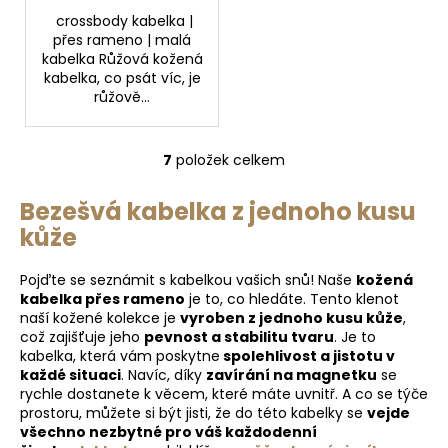
crossbody kabelka |
přes rameno | malá
kabelka Růžová kožená
kabelka, co psát víc, je
růžově...
7
položek celkem
O
v
Bezešvá kabelka z jednoho kusu
l
kůže
á
d
a
Pojďte se seznámit s kabelkou vašich snů! Naše
kožená
c
kabelka přes rameno
je to, co hledáte. Tento klenot
naší kožené kolekce je
vyroben z jednoho kusu kůže
,
í
což zajišťuje jeho
pevnost a stabilitu tvaru
. Je to
p
kabelka, která vám poskytne
spolehlivost a jistotu v
r
každé situaci
. Navíc, díky
zavírání na magnetku
se
v
rychle dostanete k věcem, které máte uvnitř. A co se týče
k
prostoru, můžete si být jisti, že do této kabelky se
vejde
y
všechno nezbytné pro váš každodenní