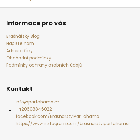
Z
á
Informace pro vás
p
a
Brašnářský Blog
t
Napište nám
í
Adresa dílny
Obchodní podmínky.
Podmínky ochrany osobních údajů
Kontakt
info
@
partahama.cz
+420608846022
facebook.com/BrasnarstviParTahama
https://www.instagram.com/brasnarstvipartahama