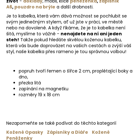
život
-
doklady
, mobil, klíče
peněženka
,
zápisník
v
A6
,
pouzdro na brýle
a další drobnosti.
ý
p
Je to kabelka, která vám dává možnost se pochlubit se
svým jedinečným stylem, ať už jste v práci, ve městě
i
nebo na dovolené. A když říkáme, že je to kabelka není
s
šitá, myslíme to vážně -
nenajdete na ní ani jeden
u
steh!
Takže pokud hledáte skvělou koženou kabelku,
která vás bude doprovázet na vašich cestách a zvýší váš
styl, naše kabelka přes rameno je tou správnou volbou!
popruh tvoří řemen o šířce 2 cm, proplétající boky a
dno,
přezka litá
zapínání na magnetku
rozměry 19 x 18 cm
Nezapomeňte se také podívat do těchto kategorií
Kožené Opasky
Zápisníky a Diáře
Kožené
Peněženky