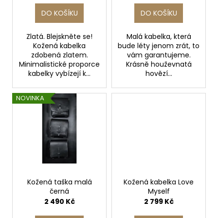
č
k
u
DO KOŠÍKU
DO KOŠÍKU
t
j
e
ů
Zlatá. Blejskněte se!
Malá kabelka, která
m
Kožená kabelka
bude léty jenom zrát, to
e
zdobená zlatem.
vám garantujeme.
Minimalistické proporce
Krásně houževnatá
kabelky vybízejí k...
hovězí...
MALÁ
KOŽENÁ
NOVINKA
KABELKA
SLIM
FIT
|
PŘES
RAMENO
1
440
Kč
Kožená taška malá
Kožená kabelka Love
černá
Myself
2 490 Kč
2 799 Kč