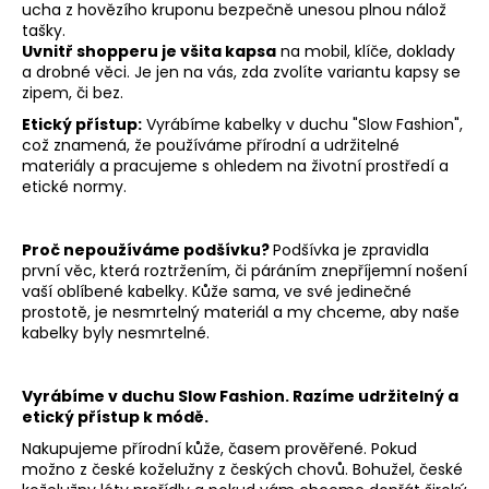
ucha z hovězího kruponu bezpečně unesou plnou nálož
tašky.
Uvnitř shopperu je všita kapsa
na mobil, klíče, doklady
a drobné věci. Je jen na vás, zda zvolíte variantu kapsy se
zipem, či bez.
Etický přístup:
Vyrábíme kabelky v duchu "Slow Fashion",
což znamená, že používáme přírodní a udržitelné
materiály a pracujeme s ohledem na životní prostředí a
etické normy.
Proč nepoužíváme podšívku?
Podšívka je zpravidla
první věc, která roztržením, či páráním znepříjemní nošení
vaší oblíbené kabelky. Kůže sama, ve své jedinečné
prostotě, je nesmrtelný materiál a my chceme, aby naše
kabelky byly nesmrtelné.
Vyrábíme v duchu Slow Fashion. Razíme udržitelný a
etický přístup k módě.
Nakupujeme přírodní kůže, časem prověřené. Pokud
možno z české koželužny z českých chovů. Bohužel, české