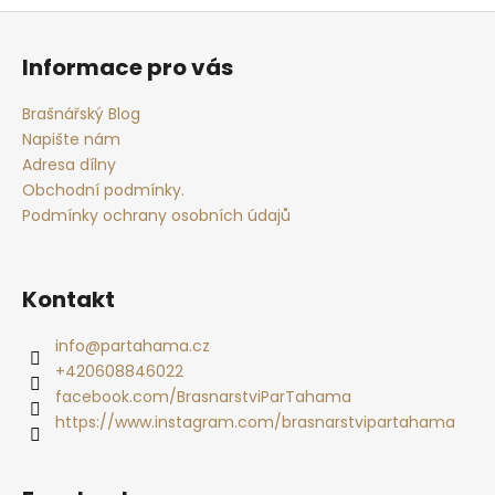
Z
á
Informace pro vás
p
a
Brašnářský Blog
t
Napište nám
í
Adresa dílny
Obchodní podmínky.
Podmínky ochrany osobních údajů
Kontakt
info
@
partahama.cz
+420608846022
facebook.com/BrasnarstviParTahama
https://www.instagram.com/brasnarstvipartahama