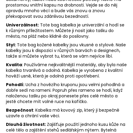
prostornou vnitřní kapsu na drobnosti. Vejde se do něj
opravdu mnoho věcí a bude vás znovu a znovu
překvapovat svou zdánlivou bezedností.
Univerzálnost:
Tote bag kabelka je univerzální a hodí se
k různým příležitostem. Můžete ji nosit jako tašku do
města, na pláž nebo klidně do posilovny.
Styl:
Tote bag kožené kabelky jsou vkusné a stylové. Naše
kabelky jsou k dispozici v různých barvách a designech,
takže si můžete vybrat tu, která se vám nejvíce líbí.
Kvalita
: Používáme nejkvalitnější materiály, aby byla naše
kabelka trvanlivá a odolná. Kabelka je vyrobena z kvalitní
hověží usně, která je odolná proti opotřebení.
Pohodlí:
Ucha z hovězího kruponu jsou velmi pohodlná a
dobře sedí na rameni. Popruh přes rameno se hodí, když
naloženou tašku po okraj ponesete přes celé město a
jestě chcete mít volné ruce na kafíčko.
Bezpečnost
: Kabelka má kovový zip, který ji bezpečně
uzavře a chrání vaše věci.
Dlouhá životnost:
Zajišťuje použití jednoho kusu kůže na
celé tělo a zajištění stehů sedlářským nýtem. Bytelná