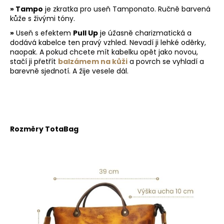
i
» Tampo
je zkratka pro useň Tamponato. Ručně barvená
s
kůže s živými tóny.
u
»
Useň s efektem
Pull Up
je úžasně charizmatická a
dodává kabelce ten pravý vzhled. Nevadí ji lehké oděrky,
naopak. A pokud chcete mít kabelku opět jako novou,
stačí ji přetřít
balzámem na kůži
a povrch se vyhladí a
barevně sjednotí. A žije vesele dál.
Rozměry TotaBag