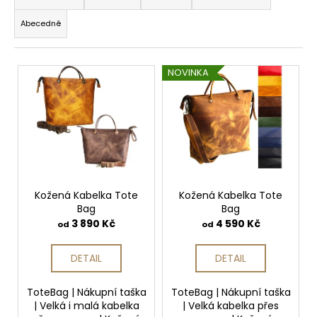
z
a
Abecedně
e
j
n
í
V
í
t
NOVINKA
ý
p
?
p
r
i
o
s
d
p
u
HLEDAT
r
k
o
Kožená Kabelka Tote
Kožená Kabelka Tote
t
Bag
Bag
d
ů
D
3 890 Kč
4 590 Kč
od
od
u
o
k
p
DETAIL
DETAIL
t
o
r
ů
ToteBag | Nákupní taška
ToteBag | Nákupní taška
u
| Velká i malá kabelka
| Velká kabelka přes