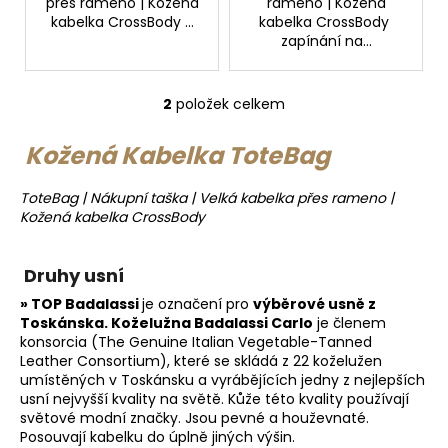
č
přes rameno | Kožená
rameno | Kožená
u
kabelka CrossBody ...
kabelka CrossBody
zapínání na...
j
e
m
2
položek celkem
e
O
v
Kožená Kabelka ToteBag
l
NÁRAMEK
á
KOŽENÝ
ToteBag | Nákupní taška | Velká kabelka přes rameno |
d
PROŘEZANÝ
Kožená kabelka CrossBody
a
240
c
Kč
í
Druhy usní
p
» TOP
Badalassi
je označení pro
výběrové usně z
r
Toskánska.
Koželužna
Badalassi Carlo
je členem
v
konsorcia (The Genuine Italian Vegetable-Tanned
k
Leather Consortium), které se skládá z 22 koželužen
y
umístěných v Toskánsku a vyrábějících jedny z nejlepších
v
usní nejvyšší kvality na světě. Kůže této kvality používají
světové modní značky. Jsou pevné a houževnaté.
ý
Posouvají kabelku do úplně jiných výšin.
p