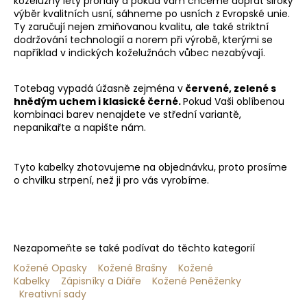
koželužny léty prořídly a pokud vám chceme dopřát široký
výběr kvalitních usní, sáhneme po usních z Evropské unie.
Ty zaručují nejen zmiňovanou kvalitu, ale také striktní
dodržování technologií a norem při výrobě, kterými se
například v indických koželužnách vůbec nezabývají.
Totebag vypadá úžasně zejména v
červené, zelené s
hnědým uchem i klasické černé.
Pokud Vaši oblíbenou
kombinaci barev nenajdete ve střední variantě,
nepanikařte a napište nám.
Tyto kabelky zhotovujeme na objednávku, proto prosíme
o chvilku strpení, než ji pro vás vyrobíme.
Nezapomeňte se také podívat do těchto kategorií
Kožené Opasky
Kožené Brašny
Kožené
Kabelky
Zápisníky a Diáře
Kožené Peněženky
Kreativní sady