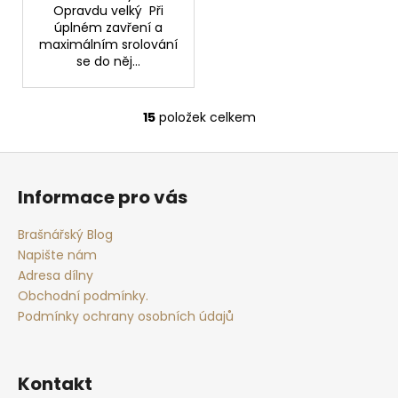
Opravdu velký Při
úplném zavření a
maximálním srolování
se do něj...
15
položek celkem
O
v
Z
l
á
á
Informace pro vás
d
p
a
a
Brašnářský Blog
c
t
Napište nám
í
í
Adresa dílny
p
Obchodní podmínky.
r
Podmínky ochrany osobních údajů
v
k
y
v
Kontakt