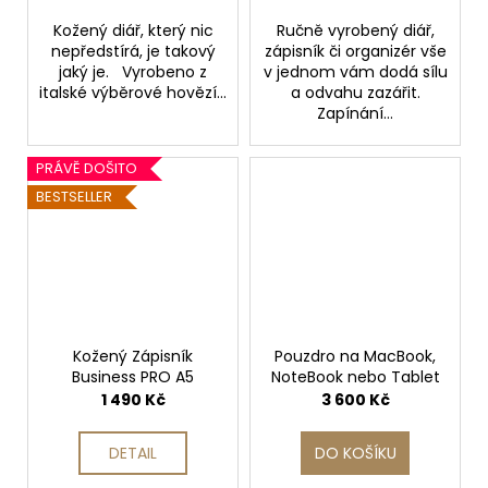
Kožený diář, který nic
Ručně vyrobený diář,
nepředstírá, je takový
zápisník či organizér vše
jaký je. Vyrobeno z
v jednom vám dodá sílu
italské výběrové hovězí...
a odvahu zazářit.
Zapínání...
PRÁVĚ DOŠITO
BESTSELLER
Kožený Zápisník
Pouzdro na MacBook,
Business PRO A5
NoteBook nebo Tablet
1 490 Kč
3 600 Kč
DETAIL
DO KOŠÍKU