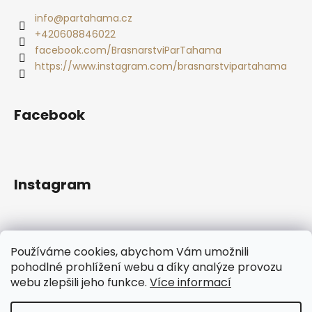
ý
p
info
@
partahama.cz
i
+420608846022
s
facebook.com/BrasnarstviParTahama
u
https://www.instagram.com/brasnarstvipartahama
Facebook
Instagram
Používáme cookies, abychom Vám umožnili
pohodlné prohlížení webu a díky analýze provozu
webu zlepšili jeho funkce.
Více informací
Sledovat na Instagramu