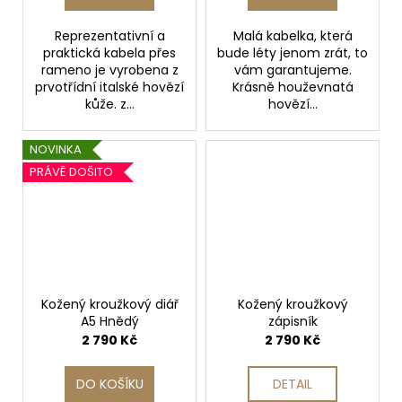
Reprezentativní a
Malá kabelka, která
praktická kabela přes
bude léty jenom zrát, to
rameno je vyrobena z
vám garantujeme.
prvotřídní italské hovězí
Krásně houževnatá
kůže. z...
hovězí...
NOVINKA
PRÁVĚ DOŠITO
Kožený kroužkový diář
Kožený kroužkový
A5 Hnědý
zápisník
2 790 Kč
2 790 Kč
DO KOŠÍKU
DETAIL