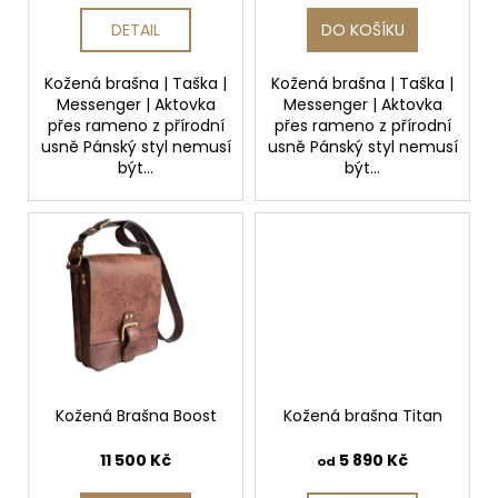
č
k
u
DETAIL
DO KOŠÍKU
t
j
e
ů
Kožená brašna | Taška |
Kožená brašna | Taška |
m
Messenger | Aktovka
Messenger | Aktovka
e
přes rameno z přírodní
přes rameno z přírodní
usně Pánský styl nemusí
usně Pánský styl nemusí
být...
být...
KROTITELÉ
KABELŮ
50
Kč
Kožená Brašna Boost
Kožená brašna Titan
11 500 Kč
5 890 Kč
od