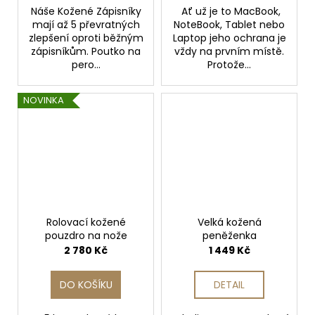
Náše Kožené Zápisníky
Ať už je to MacBook,
mají až 5 převratných
NoteBook, Tablet nebo
zlepšení oproti běžným
Laptop jeho ochrana je
zápisníkům. Poutko na
vždy na prvním místě.
pero...
Protože...
NOVINKA
Rolovací kožené
Velká kožená
pouzdro na nože
peněženka
2 780 Kč
1 449 Kč
DO KOŠÍKU
DETAIL