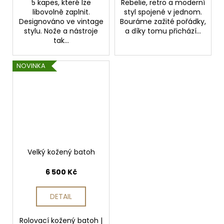
5 kapes, které lze
Rebelie, retro a moderní
libovolně zaplnit.
styl spojené v jednom.
Designováno ve vintage
Bouráme zažité pořádky,
stylu. Nože a nástroje
a díky tomu přichází...
tak...
NOVINKA
Velký kožený batoh
6 500 Kč
DETAIL
Rolovací kožený batoh |