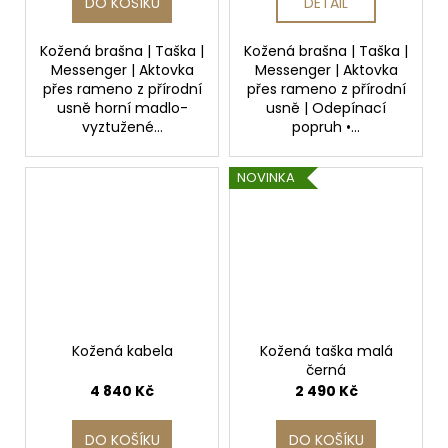
DO KOŠÍKU
DETAIL
Kožená brašna | Taška |
Kožená brašna | Taška |
Messenger | Aktovka
Messenger | Aktovka
přes rameno z přírodní
přes rameno z přírodní
usně horní madlo-
usně | Odepínací
vyztužené...
popruh •...
NOVINKA
Kožená kabela
Kožená taška malá
černá
4 840 Kč
2 490 Kč
DO KOŠÍKU
DO KOŠÍKU