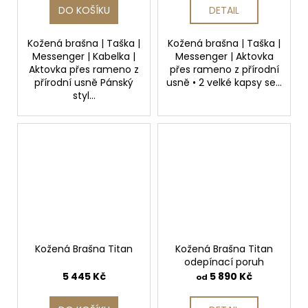
DO KOŠÍKU
DETAIL
Kožená brašna | Taška |
Kožená brašna | Taška |
Messenger | Kabelka |
Messenger | Aktovka
Aktovka přes rameno z
přes rameno z přírodní
přírodní usně Pánský
usně • 2 velké kapsy se...
styl...
Kožená Brašna Titan
Kožená Brašna Titan
odepínací poruh
5 445 Kč
5 890 Kč
od