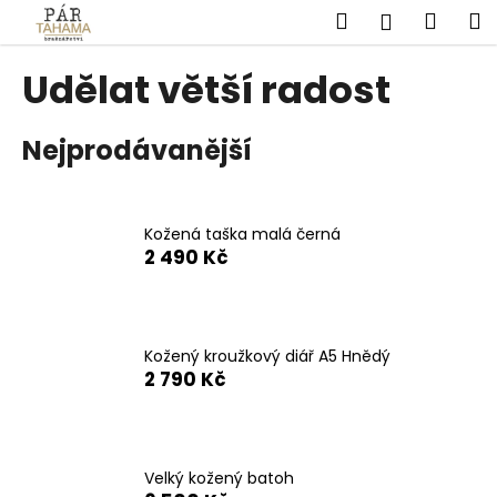
K
Přejít
Hledat
Náku
M
Přihlášen
na
o
obsah
Zpět
Zpět
košík
š
Udělat větší radost
í
C
k
Nejprodávanější
o
p
o
t
Kožená taška malá černá
2 490 Kč
ř
e
b
u
Kožený kroužkový diář A5 Hnědý
j
2 790 Kč
e
t
e
Velký kožený batoh
n