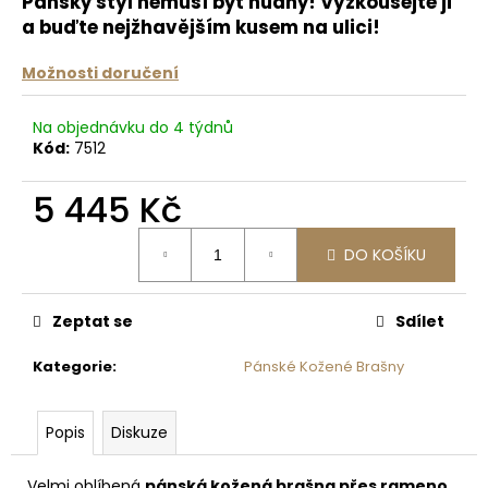
č
Pánský styl nemusí být nudný! Vyzkoušejte ji
u
a buďte nejžhavějším kusem na ulici!
j
e
Možnosti doručení
m
e
Na objednávku do 4 týdnů
Kód:
7512
KROTITELÉ
5 445 Kč
KABELŮ
50
Měrná
Kč
DO KOŠÍKU
cena:
Zeptat se
Sdílet
Kategorie
:
Pánské Kožené Brašny
Popis
Diskuze
Velmi oblíbená
pánská kožená brašna přes rameno
.