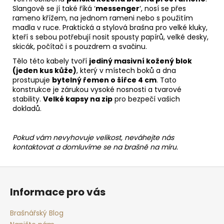
Slangově se jí také říká ‘
messenger
‘, nosí se přes
rameno křížem, na jednom rameni nebo s použitím
madla v ruce. Praktická a stylová brašna pro velké kluky,
kteří s sebou potřebují nosit spousty papírů, velké desky,
skicák, počítač i s pouzdrem a svačinu.
Tělo této kabely tvoří
jediný masivní kožený blok
(jeden kus kůže)
, který v místech boků a dna
prostupuje
bytelný řemen o šířce 4 cm
. Tato
konstrukce je zárukou vysoké nosnosti a tvarové
stability.
Velké kapsy na zip
pro bezpečí vašich
dokladů.
Pokud vám nevyhovuje velikost, neváhejte nás
kontaktovat a domluvíme se na brašně na míru.
Z
á
Informace pro vás
p
a
Brašnářský Blog