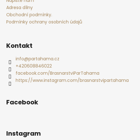
t
Napište nám
í
Adresa dílny
Obchodní podmínky.
Podmínky ochrany osobních údajů
Kontakt
info
@
partahama.cz
+420608846022
facebook.com/BrasnarstviParTahama
https://www.instagram.com/brasnarstvipartahama
Facebook
Instagram