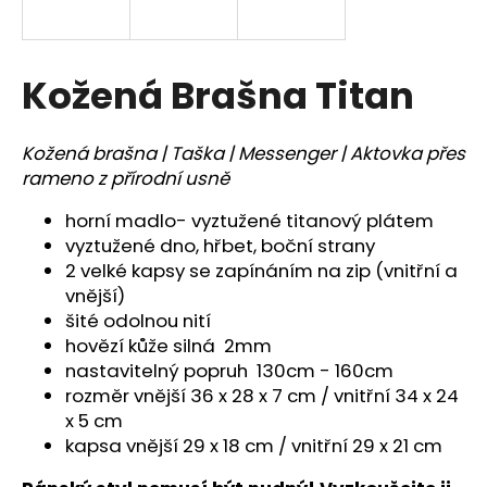
a
j
í
Kožená Brašna Titan
t
?
Kožená brašna | Taška | Messenger | Aktovka přes
rameno z přírodní usně
horní madlo- vyztužené titanový plátem
vyztužené dno, hřbet, boční strany
HLEDAT
2 velké kapsy se zapínáním na zip (vnitřní a
vnější)
šité odolnou nití
D
hovězí kůže silná 2mm
o
nastavitelný popruh 130cm - 160cm
p
rozměr vnější 36 x 28 x 7 cm / vnitřní 34 x 24
o
x 5 cm
r
kapsa vnější 29 x 18 cm / vnitřní 29 x 21 cm
u