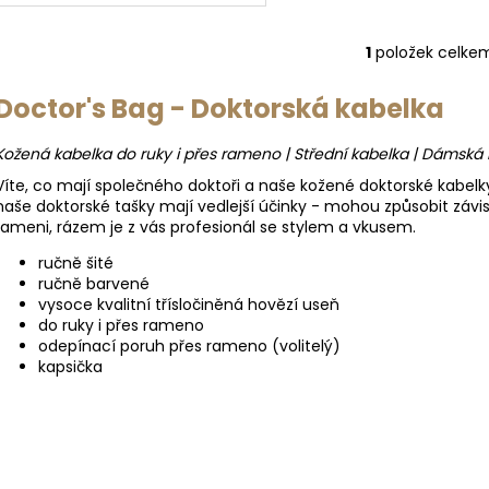
1
položek celke
O
v
Doctor's Bag - Doktorská kabelka
l
á
Kožená kabelka do ruky i přes rameno | Střední kabelka | Dámská
d
a
Víte, co mají společného doktoři a naše kožené doktorské kabelky
c
naše doktorské tašky mají vedlejší účinky - mohou způsobit závist
í
rameni, rázem je z vás profesionál se stylem a vkusem.
p
ručně šité
r
ručně barvené
v
vysoce kvalitní třísločiněná hovězí useň
k
do ruky i přes rameno
odepínací poruh přes rameno (volitelý)
y
kapsička
v
ý
p
i
s