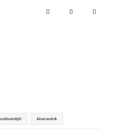
Hledat
Přihlášení
Nákupní
košík
rodávanější
Abecedně
Ý PROŘEZANÝ