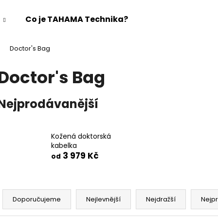
Co je TAHAMA Technika?
Doctor's Bag
Co potřebujete najít?
Doctor's Bag
HLEDAT
Nejprodávanější
Doporučujeme
Kožená doktorská
kabelka
3 979 Kč
od
Ř
a
Doporučujeme
Nejlevnější
Nejdražší
Nejp
MALÁ KOŽENÁ KABELKA SLIM FIT | PŘES
NÁRAMEK KOŽEN
z