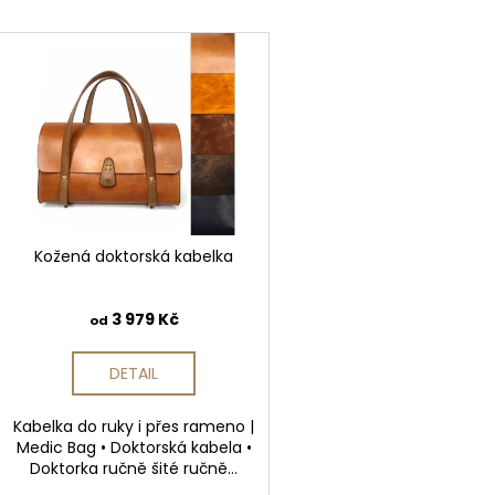
RAMENO
240 Kč
e
V
1 440 Kč
n
ý
í
p
p
i
r
s
o
p
d
r
u
o
k
d
Kožená doktorská kabelka
t
u
ů
k
3 979 Kč
od
t
ů
DETAIL
Kabelka do ruky i přes rameno |
Medic Bag • Doktorská kabela •
Doktorka ručně šité ručně...