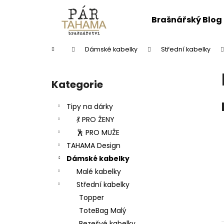
K
Přejít
na
o
Brašnářský Blog
obsah
Zpět
Zpět
š
do
do
í
Domů
Dámské kabelky
Střední kabelky
k
obchodu
obchodu
P
o
Kategorie
Přeskočit
s
kategorie
t
Tipy na dárky
r
💃 PRO ŽENY
a
🕺 PRO MUŽE
n
TAHAMA Design
n
Dámské kabelky
í
Malé kabelky
p
Střední kabelky
a
Topper
n
ToteBag Malý
KROTITELÉ KABELŮ
e
Bezešvé kabelky