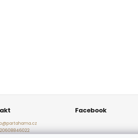
akt
Facebook
o
@
partahama.cz
20608846022
cebook.com/BrasnarstviParT