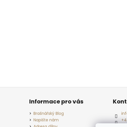
Z
á
Informace pro vás
Kont
p
a
Brašnářský Blog
inf
t
Napište nám
+4
Adresa dílny
fa