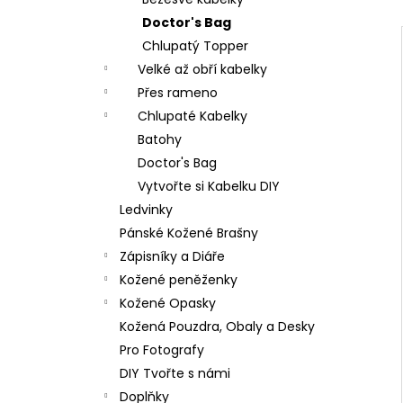
50 Kč
l
Doctor's Bag
Chlupatý Topper
Velké až obří kabelky
Přes rameno
Chlupaté Kabelky
Batohy
Doctor's Bag
Vytvořte si Kabelku DIY
Ledvinky
Pánské Kožené Brašny
Zápisníky a Diáře
Kožené peněženky
Kožené Opasky
Kožená Pouzdra, Obaly a Desky
Pro Fotografy
DIY Tvořte s námi
Doplňky