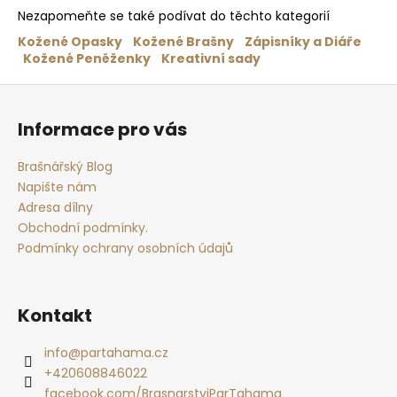
Nezapomeňte se také podívat do těchto kategorií
Kožené Opasky
Kožené Brašny
Zápisníky a Diáře
Kožené Peněženky
Kreativní sady
Z
á
Informace pro vás
p
a
Brašnářský Blog
t
Napište nám
í
Adresa dílny
Obchodní podmínky.
Podmínky ochrany osobních údajů
Kontakt
info
@
partahama.cz
+420608846022
facebook.com/BrasnarstviParTahama