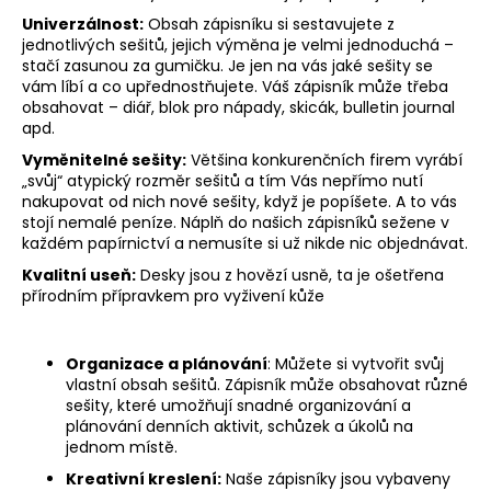
Univerzálnost:
Obsah zápisníku si sestavujete z
jednotlivých sešitů, jejich výměna je velmi jednoduchá –
stačí zasunou za gumičku. Je jen na vás jaké sešity se
vám líbí a co upřednostňujete. Váš zápisník může třeba
obsahovat – diář, blok pro nápady, skicák, bulletin journal
apd.
Vyměnitelné sešity:
Většina konkurenčních firem vyrábí
„svůj“ atypický rozměr sešitů a tím Vás nepřímo nutí
nakupovat od nich nové sešity, když je popíšete. A to vás
stojí nemalé peníze. Náplň do našich zápisníků sežene v
každém papírnictví a nemusíte si už nikde nic objednávat.
Kvalitní useň:
Desky jsou z hovězí usně, ta je ošetřena
přírodním přípravkem pro vyživení kůže
Organizace a plánování
: Můžete si vytvořit svůj
vlastní obsah sešitů. Zápisník může obsahovat různé
sešity, které umožňují snadné organizování a
plánování denních aktivit, schůzek a úkolů na
jednom místě.
Kreativní kreslení:
Naše zápisníky jsou vybaveny