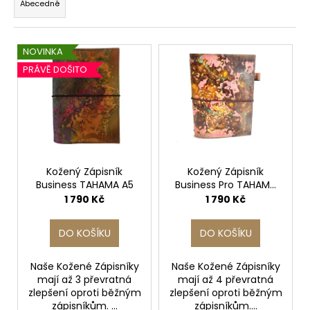
č
Abecedně
e
u
n
j
V
e
í
NOVINKA
m
ý
p
PRÁVĚ DOŠITO
e
p
r
i
o
s
KROTITELÉ
d
KABELŮ
p
u
50
r
k
Kč
o
Kožený Zápisník
Kožený Zápisník
t
Business TAHAMA A5
Business Pro TAHAMA
d
ů
A5
1 790 Kč
1 790 Kč
u
k
DO KOŠÍKU
DO KOŠÍKU
t
ů
Naše Kožené Zápisníky
Naše Kožené Zápisníky
mají až 3 převratná
mají až 4 převratná
zlepšení oproti běžným
zlepšení oproti běžným
zápisníkům. ...
zápisníkům....