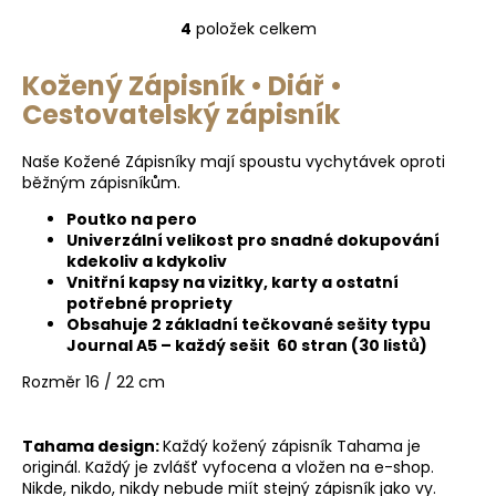
4
položek celkem
O
v
Kožený Zápisník • Diář •
l
Cestovatelský zápisník
á
d
a
Naše Kožené Zápisníky mají spoustu vychytávek oproti
c
běžným zápisníkům.
í
Poutko na pero
p
Univerzální velikost pro snadné dokupování
r
kdekoliv a kdykoliv
v
Vnitřní kapsy na vizitky, karty a ostatní
potřebné propriety
k
Obsahuje 2 základní tečkované sešity typu
y
Journal A5 – každý sešit 60 stran (30 listů)
v
ý
Rozměr 16 / 22 cm
p
i
Tahama design:
Každý kožený zápisník Tahama je
s
originál. Každý je zvlášť vyfocena a vložen na e-shop.
u
Nikde, nikdo, nikdy nebude miít stejný zápisník jako vy.