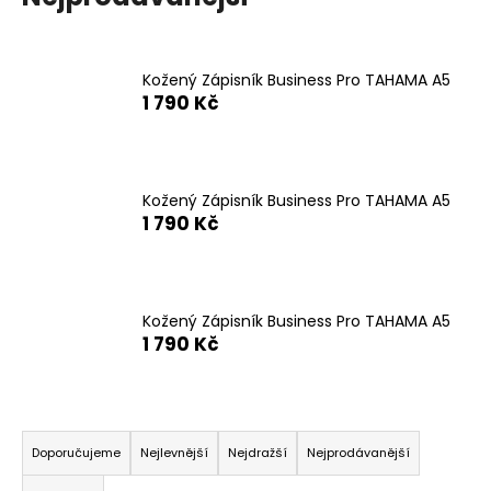
a
j
í
Kožený Zápisník Business Pro TAHAMA A5
1 790 Kč
t
?
Kožený Zápisník Business Pro TAHAMA A5
1 790 Kč
HLEDAT
Kožený Zápisník Business Pro TAHAMA A5
1 790 Kč
D
o
p
o
Ř
r
a
Doporučujeme
Nejlevnější
Nejdražší
Nejprodávanější
u
z