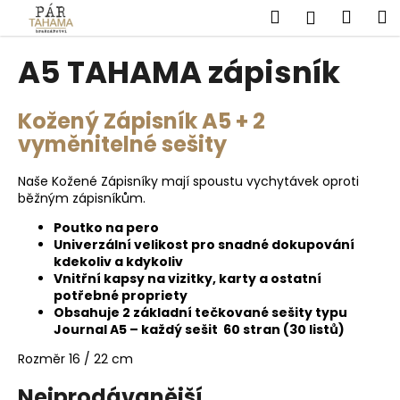
K
Přejít
Hledat
Náku
M
Přihlášen
na
o
obsah
Zpět
Zpět
košík
š
A5 TAHAMA zápisník
í
C
k
Kožený Zápisník A5 + 2
o
vyměnitelné sešity
p
o
Naše Kožené Zápisníky mají spoustu vychytávek oproti
t
běžným zápisníkům.
ř
Poutko na pero
e
Univerzální velikost pro snadné dokupování
b
kdekoliv a kdykoliv
u
Vnitřní kapsy na vizitky, karty a ostatní
potřebné propriety
j
Obsahuje 2 základní tečkované sešity typu
e
Journal A5 – každý sešit 60 stran (30 listů)
t
Rozměr 16 / 22 cm
e
Nejprodávanější
n