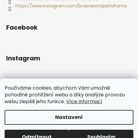
https://www.instagram.com/brasnarstvipartahama
Facebook
Instagram
Používáme cookies, abychom Vám umožnili
pohodlné prohlížení webu a díky analýze provozu
webu zlepšili jeho funkce.
Více informací
Sledovat na Instagramu
Nastavení
Vytvořil Shoptet
Copyright 2026
Brašnářství PárTahama
. Všechna práva
Odmítnout
Souhlasím
vyhrazena.
Upravit nastavení cookies