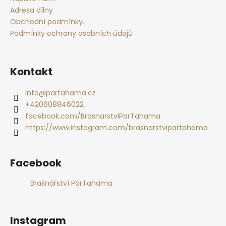
í
Adresa dílny
Obchodní podmínky.
Podmínky ochrany osobních údajů
Kontakt
info
@
partahama.cz
+420608846022
facebook.com/BrasnarstviParTahama
https://www.instagram.com/brasnarstvipartahama
Facebook
Brašnářství PárTahama
Instagram