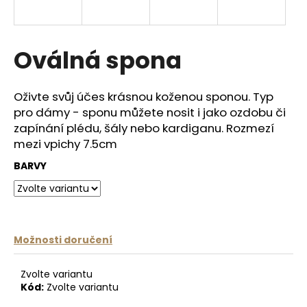
a
j
í
Oválná spona
t
?
Oživte svůj účes krásnou koženou sponou. Typ
pro dámy - sponu můžete nosit i jako ozdobu či
zapínání plédu, šály nebo kardiganu. Rozmezí
mezi vpichy 7.5cm
HLEDAT
BARVY
D
o
Možnosti doručení
p
o
Zvolte variantu
r
Kód:
Zvolte variantu
u