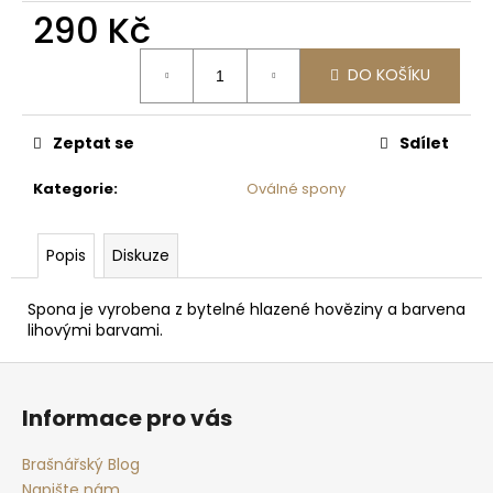
č
290 Kč
u
j
Měrná
e
DO KOŠÍKU
cena:
m
e
Zeptat se
Sdílet
KROTITELÉ
Kategorie
:
Oválné spony
KABELŮ
50
Kč
Popis
Diskuze
Spona je vyrobena z bytelné hlazené hověziny a barvena
lihovými barvami.
Z
á
Informace pro vás
p
a
Brašnářský Blog
t
Napište nám