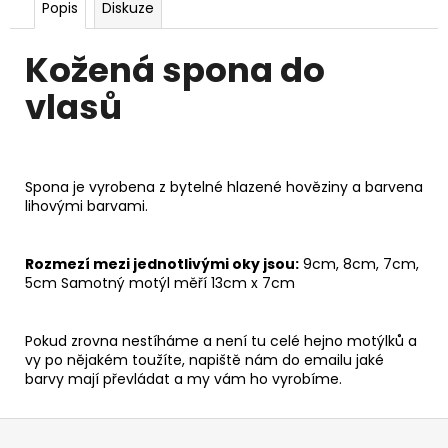
Popis
Diskuze
Kožená spona do
vlasů
Spona je vyrobena z bytelné hlazené hověziny a barvena
lihovými barvami.
Rozmezí mezi jednotlivými oky jsou:
9cm, 8cm, 7cm,
5cm Samotný motýl měří 13cm x 7cm
Pokud zrovna nestíháme a není tu celé hejno motýlků a
vy po nějakém toužíte, napiště nám do emailu jaké
barvy mají převládat a my vám ho vyrobíme.
Z