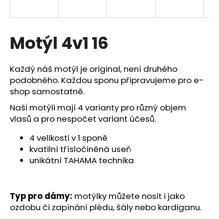
a
j
í
Motýl 4v1 16
t
?
Každý náš motýl je original, není druhého
podobného. Každou sponu připravujeme pro e-
shop samostatně.
Naši motýli mají 4 varianty pro různý objem
HLEDAT
vlasů a pro nespočet variant účesů.
4 velikosti v 1 sponě
kvatilní třísločiněná useň
D
unikátní TAHAMA technika
o
p
o
Typ pro dámy:
motýlky můžete nosit i jako
r
ozdobu či zapínání plédu, šály nebo kardiganu.
u