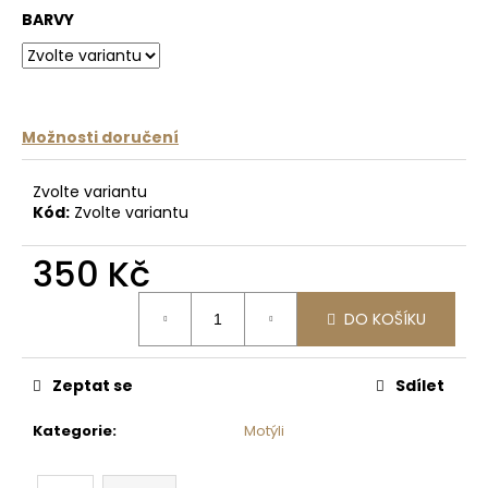
č
BARVY
u
j
e
m
e
Možnosti doručení
NÁRAMEK
Zvolte variantu
KOŽENÝ
Kód:
Zvolte variantu
PROŘEZANÝ
240
350 Kč
Kč
Měrná
DO KOŠÍKU
cena:
Zeptat se
Sdílet
Kategorie
:
Motýli