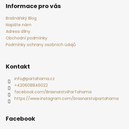
á
Informace pro vás
p
a
Brašnářský Blog
t
Napište nám
í
Adresa dílny
Obchodní podmínky.
Podmínky ochrany osobních údajů
Kontakt
info
@
partahama.cz
+420608846022
facebook.com/BrasnarstviParTahama
https://www.instagram.com/brasnarstvipartahama
Facebook