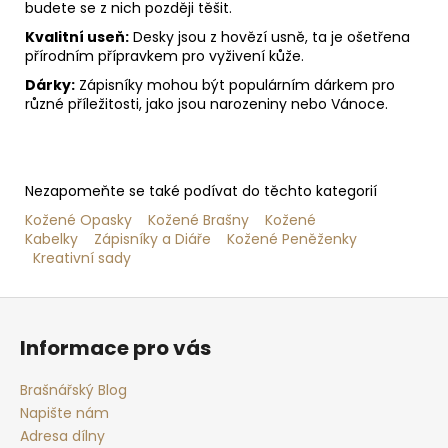
budete se z nich později těšit.
Kvalitní useň:
Desky jsou z hovězí usně, ta je ošetřena
přírodním přípravkem pro vyživení kůže.
Dárky:
Zápisníky mohou být populárním dárkem pro
různé příležitosti, jako jsou narozeniny nebo Vánoce.
Nezapomeňte se také podívat do těchto kategorií
Kožené Opasky
Kožené Brašny
Kožené
Kabelky
Zápisníky a Diáře
Kožené Peněženky
Kreativní sady
Z
á
Informace pro vás
p
a
Brašnářský Blog
t
Napište nám
í
Adresa dílny