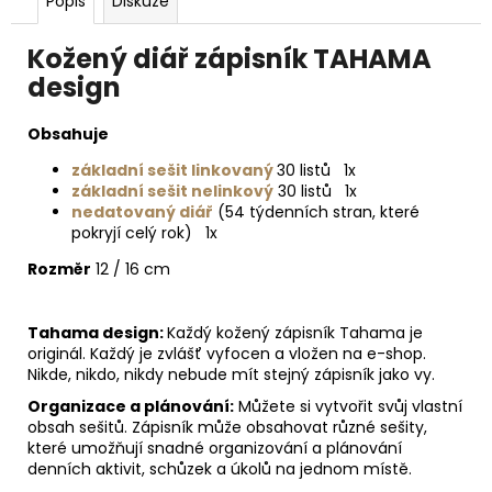
Popis
Diskuze
Kožený diář zápisník TAHAMA
design
Obsahuje
základní sešit linkovaný
30 listů 1x
základní sešit nelinkový
30 listů 1x
nedatovaný diář
(54 týdenních stran, které
pokryjí celý rok) 1x
Rozměr
12 / 16 cm
Tahama design:
Každý kožený zápisník Tahama je
originál. Každý je zvlášť vyfocen a vložen na e-shop.
Nikde, nikdo, nikdy nebude mít stejný zápisník jako vy.
Organizace a plánování:
Můžete si vytvořit svůj vlastní
obsah sešitů. Zápisník může obsahovat různé sešity,
které umožňují snadné organizování a plánování
denních aktivit, schůzek a úkolů na jednom místě.