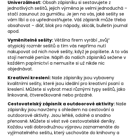
Univerzálnost:
Obsah zápisníku si sestavujete z
jednotlivých sešitů, jejich výměna je velmi jednoduchá –
stačí zasunout za gumičku. Je jen na vás, jaké sešity se
vám líbí a co upřednostňujete. Váš zápisník může třeba
obsahovat – diář, blok pro nápady, skicák, bulletin journal
apod.
Vyměnitelné sešity:
Většina firem vyrábí „svůj“
atypický rozměr sešitů a tím vás nepřímo nutí
nakupovat od nich nové sešity, když je popíšete. A to vás
stojí nemalé peníze. Náplň do našich zápisníků sežene v
každém papírnictví a nemusíte si už nikde nic
objednávat.
Kreativní kreslení:
Naše zápisníky jsou vybaveny
kvalitními sešity, které jsou ideální pro kreativní psaní a
kreslení. Můžete si vybrat mezi různými typy sešitů, jako
linkované, čtverečkované nebo prázdné.
Cestovatelský zápisník a outdoorové aktivity:
Naše
zápisníky jsou navrženy s ohledem na cestování a
outdoorové aktivity. Jsou lehké, odolné a snadno
přenosné. Můžete si vést své cestovatelské deníky.
Každou vaši dobrodružnou výpravu zaznamenáte do
vyjímatelného sešitu, který uschováte do knihovny a