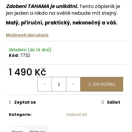
č
Zdobení TAHAMA je unikátní.
Tento zápisník je
u
jen jeden a nikdo na světě nebude mít stejný.
j
e
Malý, příruční, praktický, nekonečný a váš.
m
e
Možnosti doručení
Skladem (do 14 dnů)
KROTITELÉ
KABELŮ
Kód:
7732
50
Kč
1 490 Kč
Měrná
DO KOŠÍKU
cena:
Zeptat se
Sdílet
Kategorie
:
Velikost A6