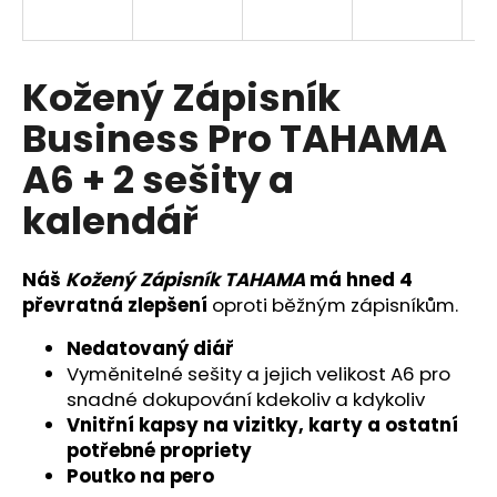
a
j
í
Kožený Zápisník
t
Business Pro TAHAMA
?
A6 + 2 sešity a
kalendář
HLEDAT
Náš
Kožený Zápisník TAHAMA
má hned 4
převratná zlepšení
oproti běžným zápisníkům.
Nedatovaný diář
D
Vyměnitelné sešity a jejich velikost A6 pro
o
snadné dokupování kdekoliv a kdykoliv
p
o
Vnitřní kapsy na vizitky, karty a ostatní
r
potřebné propriety
u
Poutko na pero