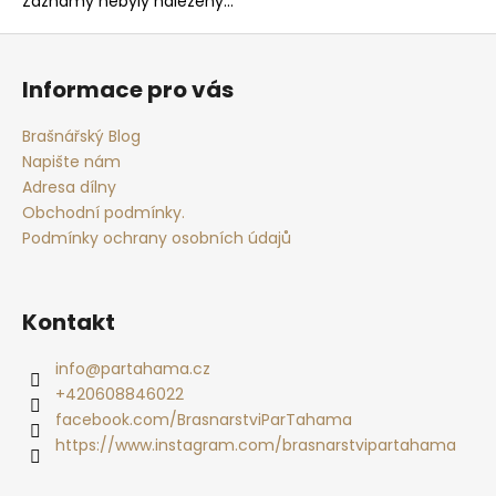
Záznamy nebyly nalezeny...
a
Z
j
á
í
Informace pro vás
p
t
a
Brašnářský Blog
?
t
Napište nám
í
Adresa dílny
Obchodní podmínky.
Podmínky ochrany osobních údajů
HLEDAT
Kontakt
D
info
@
partahama.cz
o
+420608846022
p
facebook.com/BrasnarstviParTahama
o
https://www.instagram.com/brasnarstvipartahama
r
u