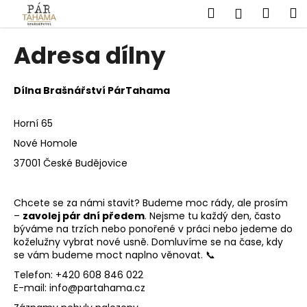
K
Přejít
Hledat
Náku
M
Přihlášen
na
o
obsah
Zpět
Zpět
košík
š
Adresa dílny
í
C
k
o
Dílna Brašnářství PárTahama
p
Horní 65
o
t
Nové Homole
ř
37001 České Budějovice
e
b
Chcete se za námi stavit? Budeme moc rády, ale prosím
u
–
zavolej pár dní předem
. Nejsme tu každý den, často
býváme na trzích nebo ponořené v práci nebo jedeme do
j
koželužny vybrat nové usně. Domluvíme se na čase, kdy
e
se vám budeme moct naplno věnovat. 📞
t
Telefon: +420 608 846 022
e
E-mail: info@partahama.cz
n